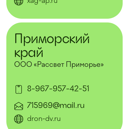
xag-ap.ru
Приморский
край
ООО «Рассвет Приморье»
8-967-957-42-51
715969@mail.ru
dron-dv.ru